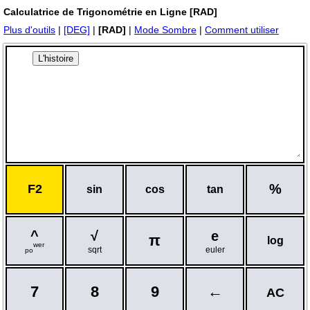
Calculatrice de Trigonométrie en Ligne [RAD]
Plus d'outils
|
[DEG]
|
[RAD]
|
Mode Sombre
|
Comment utiliser
L'histoire
%
F2
sin
cos
tan
^
√
e
π
log
wer
sqrt
euler
po
7
8
9
←
AC