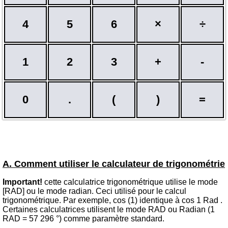
4
5
6
×
÷
1
2
3
+
-
0
.
(
)
=
A. Comment utiliser le calculateur de trigonométrie
Important!
cette calculatrice trigonométrique utilise le mode
[RAD] ou le mode radian. Ceci utilisé pour le calcul
trigonométrique. Par exemple, cos (1) identique à cos 1 Rad .
Certaines calculatrices utilisent le mode RAD ou Radian (1
RAD = 57 296 °) comme paramètre standard.