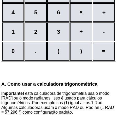
4
5
6
×
÷
1
2
3
+
-
0
.
(
)
=
A. Como usar a calculadora trigonométrica
Importante!
esta calculadora de trigonometria usa o modo
[RAD] ou o modo radianos. Isso é usado para cálculos
trigonométricos. Por exemplo cos (1) igual a cos 1 Rad .
Algumas calculadoras usam o modo RAD ou Radian (1 RAD
= 57.296 °) como configuração padrão.