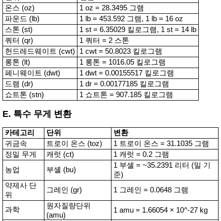
온스 (oz)
1 oz = 28.3495 그램
파운드 (lb)
1 lb = 453.592 그램, 1 lb = 16 oz
스톤 (st)
1 st = 6.35029 킬로그램, 1 st = 14 lb
쿼터 (qr)
1 쿼터 = 2 스톤
헌드레드웨이트 (cwt)
1 cwt = 50.8023 킬로그램
롱톤 (lt)
1 롱톤 = 1016.05 킬로그램
페니웨이트 (dwt)
1 dwt = 0.00155517 킬로그램
드램 (dr)
1 dr = 0.00177185 킬로그램
쇼트톤 (stn)
1 쇼트톤 = 907.185 킬로그램
E. 특수 무게 변환
카테고리
단위
변환
귀금속
트로이 온스 (toz)
1 트로이 온스 = 31.1035 그램
정밀 무게
캐럿 (ct)
1 캐럿 = 0.2 그램
1 부셸 = ~35.2391 리터 (밀 기
농업
부셸 (bu)
준)
약제사 단
그레인 (gr)
1 그레인 = 0.0648 그램
위
원자질량단위
과학
1 amu = 1.66054 × 10^-27 kg
(amu)