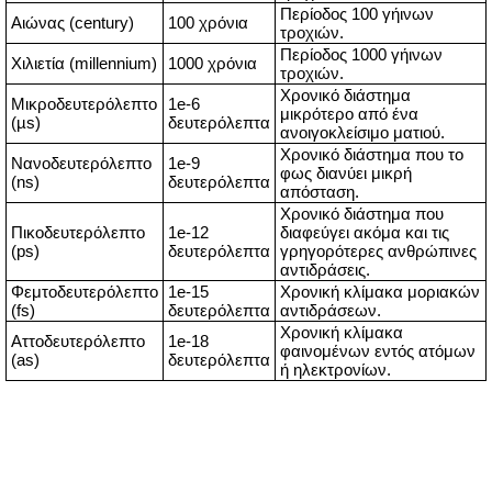
Περίοδος 100 γήινων
Αιώνας (century)
100 χρόνια
τροχιών.
Περίοδος 1000 γήινων
Χιλιετία (millennium)
1000 χρόνια
τροχιών.
Χρονικό διάστημα
Μικροδευτερόλεπτο
1e-6
μικρότερο από ένα
(µs)
δευτερόλεπτα
ανοιγοκλείσιμο ματιού.
Χρονικό διάστημα που το
Νανοδευτερόλεπτο
1e-9
φως διανύει μικρή
(ns)
δευτερόλεπτα
απόσταση.
Χρονικό διάστημα που
Πικοδευτερόλεπτο
1e-12
διαφεύγει ακόμα και τις
(ps)
δευτερόλεπτα
γρηγορότερες ανθρώπινες
αντιδράσεις.
Φεμτοδευτερόλεπτο
1e-15
Χρονική κλίμακα μοριακών
(fs)
δευτερόλεπτα
αντιδράσεων.
Χρονική κλίμακα
Αττοδευτερόλεπτο
1e-18
φαινομένων εντός ατόμων
(as)
δευτερόλεπτα
ή ηλεκτρονίων.