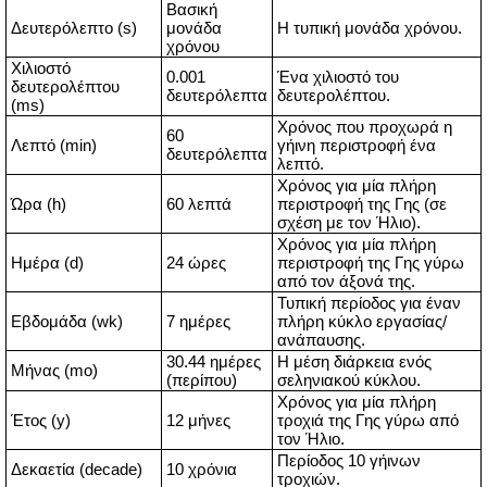
Βασική
Δευτερόλεπτο (s)
μονάδα
Η τυπική μονάδα χρόνου.
χρόνου
Χιλιοστό
0.001
Ένα χιλιοστό του
δευτερολέπτου
δευτερόλεπτα
δευτερολέπτου.
(ms)
Χρόνος που προχωρά η
60
Λεπτό (min)
γήινη περιστροφή ένα
δευτερόλεπτα
λεπτό.
Χρόνος για μία πλήρη
Ώρα (h)
60 λεπτά
περιστροφή της Γης (σε
σχέση με τον Ήλιο).
Χρόνος για μία πλήρη
Ημέρα (d)
24 ώρες
περιστροφή της Γης γύρω
από τον άξονά της.
Τυπική περίοδος για έναν
Εβδομάδα (wk)
7 ημέρες
πλήρη κύκλο εργασίας/
ανάπαυσης.
30.44 ημέρες
Η μέση διάρκεια ενός
Μήνας (mo)
(περίπου)
σεληνιακού κύκλου.
Χρόνος για μία πλήρη
Έτος (y)
12 μήνες
τροχιά της Γης γύρω από
τον Ήλιο.
Περίοδος 10 γήινων
Δεκαετία (decade)
10 χρόνια
τροχιών.