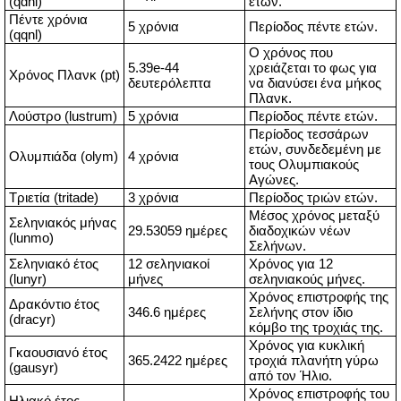
(qdnl)
ετών.
Πέντε χρόνια
5 χρόνια
Περίοδος πέντε ετών.
(qqnl)
Ο χρόνος που
5.39e-44
χρειάζεται το φως για
Χρόνος Πλανκ (pt)
δευτερόλεπτα
να διανύσει ένα μήκος
Πλανκ.
Λούστρο (lustrum)
5 χρόνια
Περίοδος πέντε ετών.
Περίοδος τεσσάρων
ετών, συνδεδεμένη με
Ολυμπιάδα (olym)
4 χρόνια
τους Ολυμπιακούς
Αγώνες.
Τριετία (tritade)
3 χρόνια
Περίοδος τριών ετών.
Μέσος χρόνος μεταξύ
Σεληνιακός μήνας
29.53059 ημέρες
διαδοχικών νέων
(lunmo)
Σελήνων.
Σεληνιακό έτος
12 σεληνιακοί
Χρόνος για 12
(lunyr)
μήνες
σεληνιακούς μήνες.
Χρόνος επιστροφής της
Δρακόντιο έτος
346.6 ημέρες
Σελήνης στον ίδιο
(dracyr)
κόμβο της τροχιάς της.
Χρόνος για κυκλική
Γκαουσιανό έτος
365.2422 ημέρες
τροχιά πλανήτη γύρω
(gausyr)
από τον Ήλιο.
Χρόνος επιστροφής του
Ηλιακό έτος