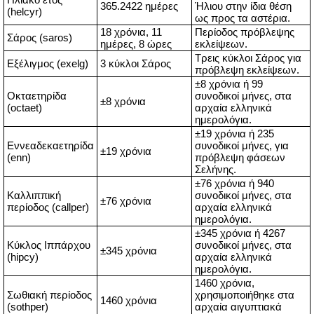
365.2422 ημέρες
Ήλιου στην ίδια θέση
(helcyr)
ως προς τα αστέρια.
18 χρόνια, 11
Περίοδος πρόβλεψης
Σάρος (saros)
ημέρες, 8 ώρες
εκλείψεων.
Τρεις κύκλοι Σάρος για
Εξέλιγμος (exelg)
3 κύκλοι Σάρος
πρόβλεψη εκλείψεων.
±8 χρόνια ή 99
Οκταετηρίδα
συνοδικοί μήνες, στα
±8 χρόνια
(octaet)
αρχαία ελληνικά
ημερολόγια.
±19 χρόνια ή 235
Εννεαδεκαετηρίδα
συνοδικοί μήνες, για
±19 χρόνια
(enn)
πρόβλεψη φάσεων
Σελήνης.
±76 χρόνια ή 940
Καλλιππική
συνοδικοί μήνες, στα
±76 χρόνια
περίοδος (callper)
αρχαία ελληνικά
ημερολόγια.
±345 χρόνια ή 4267
Κύκλος Ιππάρχου
συνοδικοί μήνες, στα
±345 χρόνια
(hipcy)
αρχαία ελληνικά
ημερολόγια.
1460 χρόνια,
Σωθιακή περίοδος
χρησιμοποιήθηκε στα
1460 χρόνια
(sothper)
αρχαία αιγυπτιακά