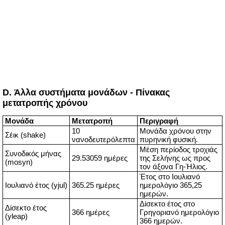
D. Άλλα συστήματα μονάδων - Πίνακας
μετατροπής χρόνου
Μονάδα
Μετατροπή
Περιγραφή
10
Μονάδα χρόνου στην
Σέικ (shake)
νανοδευτερόλεπτα
πυρηνική φυσική.
Μέση περίοδος τροχιάς
Συνοδικός μήνας
29.53059 ημέρες
της Σελήνης ως προς
(mosyn)
τον άξονα Γη-Ήλιος.
Έτος στο Ιουλιανό
Ιουλιανό έτος (yjul)
365.25 ημέρες
ημερολόγιο 365,25
ημερών.
Δίσεκτο έτος στο
Δίσεκτο έτος
366 ημέρες
Γρηγοριανό ημερολόγιο
(yleap)
366 ημερών.