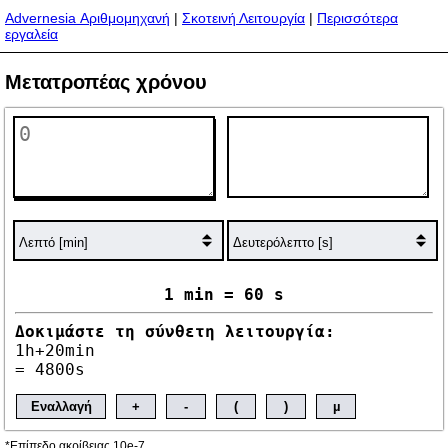
Advernesia Αριθμομηχανή
|
Σκοτεινή Λειτουργία
|
Περισσότερα
εργαλεία
Μετατροπέας χρόνου
1 min = 60 s
Δοκιμάστε τη σύνθετη λειτουργία:
1h+20min
= 4800s
Εναλλαγή
+
-
(
)
µ
*Επίπεδο ακρίβειας 10e-7.