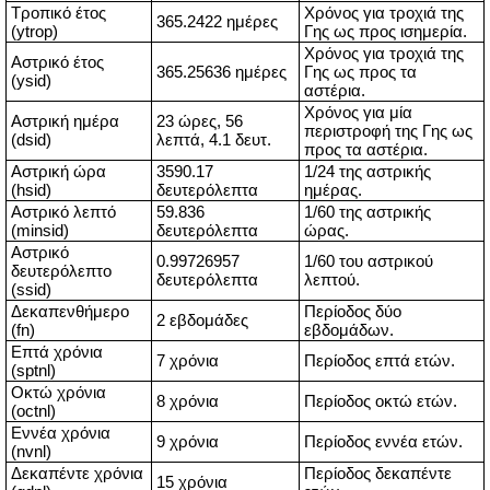
Τροπικό έτος
Χρόνος για τροχιά της
365.2422 ημέρες
(ytrop)
Γης ως προς ισημερία.
Χρόνος για τροχιά της
Αστρικό έτος
365.25636 ημέρες
Γης ως προς τα
(ysid)
αστέρια.
Χρόνος για μία
Αστρική ημέρα
23 ώρες, 56
περιστροφή της Γης ως
(dsid)
λεπτά, 4.1 δευτ.
προς τα αστέρια.
Αστρική ώρα
3590.17
1/24 της αστρικής
(hsid)
δευτερόλεπτα
ημέρας.
Αστρικό λεπτό
59.836
1/60 της αστρικής
(minsid)
δευτερόλεπτα
ώρας.
Αστρικό
0.99726957
1/60 του αστρικού
δευτερόλεπτο
δευτερόλεπτα
λεπτού.
(ssid)
Δεκαπενθήμερο
Περίοδος δύο
2 εβδομάδες
(fn)
εβδομάδων.
Επτά χρόνια
7 χρόνια
Περίοδος επτά ετών.
(sptnl)
Οκτώ χρόνια
8 χρόνια
Περίοδος οκτώ ετών.
(octnl)
Εννέα χρόνια
9 χρόνια
Περίοδος εννέα ετών.
(nvnl)
Δεκαπέντε χρόνια
Περίοδος δεκαπέντε
15 χρόνια